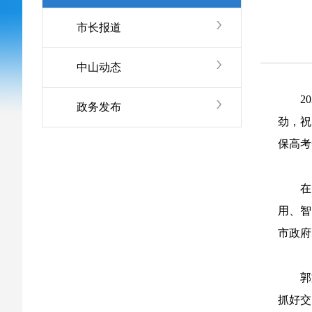
市长报道
中山动态
2
政务发布
劲，祝
保高考
在
用、智
市政府
郭
抓好交